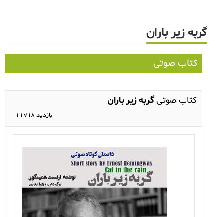
قالب
گربه زیر باران
ژانر
کتاب صوتی
کتاب صوتی
گربه زیر باران
11718 بازدید