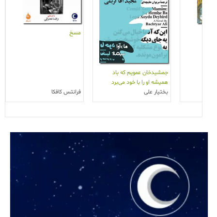
مسخ
جمشیدخان عمویم که باد
همیشه او را با خود می‌برد
بختیار علی
فرانتس کافکا