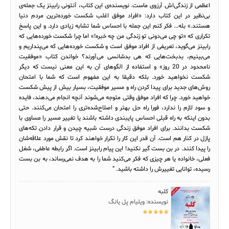
اعظمی از زندگی‌اش آرزوی ماست. نویسنده‌ی این کتاب، آنتونی رابینز یک جمله‌ی
بی‌نظیر در این کتاب دارد: «افراد موفق اغلب شکست خورده‌ترین مردم دنیا
هستند.» بله... فکر کنم این جمله با احساس شما تشابه زیادی دارد. و این پاسخ
تکراری که «تو چی می‌دونی تو زندگی من چه خبره!» اما چرا شکست خورده‌هایی که
رابینز می‌گوید، تعریفی از افراد موفق است و شکست خورده‌هایی که می‌پنداریم و
می‌بینیم، بدبخت‌هایی که هی بدشانسی می‌آورند؟ خواندن کتاب «موفقیت
نامحدود در 20 روز» و استفاده از الگوهای آن به این معنی نیست که دیگر
شکست نخواهید خورد. بلکه دقیقا به این مفهوم است که شما با امتحان
روش‌های جدید برای پیدا کردن راه و مسیر موفقیت، بسیار بیش از پیش شکست
خواهید خورد. چرا که افراد موفق وقتی متوجه می‌شوند آنچه انجام می‌دهند، فایده
و سود لازم را ندارد، فورا راه حل بهتر و اصلاح‌شده‌تری را امتحان می‌کنند. حتی
بدون اینکه به راه قبلی احساس پایبندی داشته باشند یا تغییر مسیر را مساوی با
شکست بدانند. برای افراد موفق زندگی درست شبیه چیدن و قرار دادن تکه‌های
پازل در کنار هم است. آن قدر این کار را تکرار خواهند کرد تا نقش مورد علاقه‌شان
را پیدا کنند. در بن بست گیر نکنید! این پیام رابینز است. اگر رابطه عاطفی، شغل
فعلی، خانواده یا هر چیزی که فکر می‌کنید شما را به هدف نمی‌رساند، به بن بست
رسیده، توانایی تغییرش را داشته باشید. ”
کلبه
نویسنده: ویلیام پل یانگ